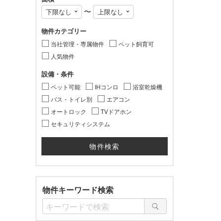
〜
物件カテゴリー
当社管理・専属物件
ペット飼育可
人気物件
設備・条件
ペット可能
IHコンロ
浴室乾燥機
バス・トイレ別
エアコン
オートロック
TVドアホン
セキュリティシステム
物件キーワード検索