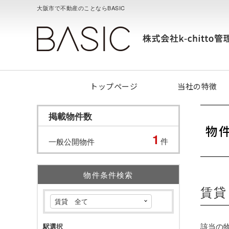
大阪市で不動産のことならBASIC
トップページ
当社の特徴
掲載物件数
物
1
件
一般公開物件
物件条件検索
賃貸
該当の
駅選択